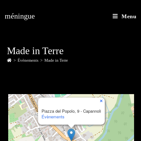
méningue
Menu
Made in Terre
>
Évènements
>
Made in Terre
×
Piazza del Popolo, 9 - Capannoli
Évènements