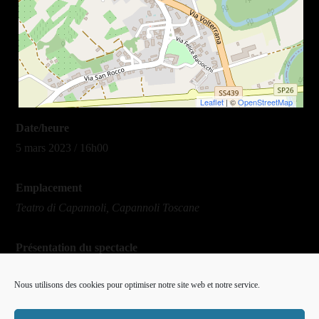
Leaflet
| ©
OpenStreetMap
Date/heure
5 mars 2023 / 16h00
Emplacement
Teatro di Capannoli, Capannoli Toscane
Présentation du spectacle
Made in Terre
Nous utilisons des cookies pour optimiser notre site web et notre service.