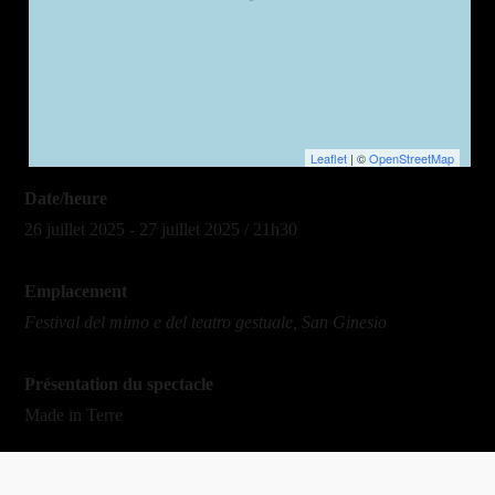
Leaflet
| ©
OpenStreetMap
Date/heure
26 juillet 2025 - 27 juillet 2025 / 21h30
Emplacement
Festival del mimo e del teatro gestuale, San Ginesio
Présentation du spectacle
Made in Terre