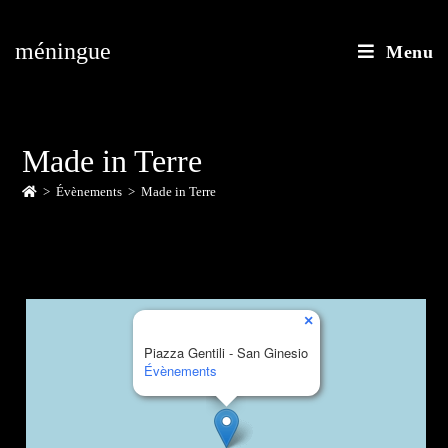
méningue
Menu
Made in Terre
>
Évènements
>
Made in Terre
×
Piazza Gentili - San Ginesio
Évènements