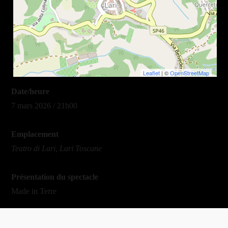
Leaflet
| ©
OpenStreetMap
Date/heure
7 mars 2026 / 21h00
Emplacement
Teatro di Lari, Lari Toscane
Présentation du spectacle
Made in Terre