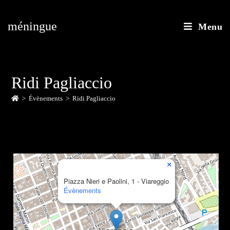
méningue
Menu
Ridi Pagliaccio
>
Évènements
>
Ridi Pagliaccio
×
Piazza Nieri e Paolini, 1 - Viareggio
Évènements