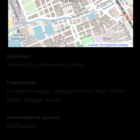
Leaflet
| ©
OpenStreetMap
Date/heure
4 février 2023 - 25 février 2023 / 0h00
Emplacement
Carnaval de viareggio, Compagnie Corinne Roger- Gilbert
Lebigre, Viareggio Toscane
Présentation du spectacle
Ridi Pagliaccio