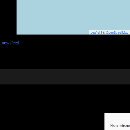
Leaflet
| ©
OpenStreetMap
f=newsfeed
Nous utilisons