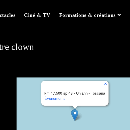
ctacles
Ciné & TV
Formations & créations
etre clown
×
km 17,500 sp 48 - Chianni- Toscana
Évènements