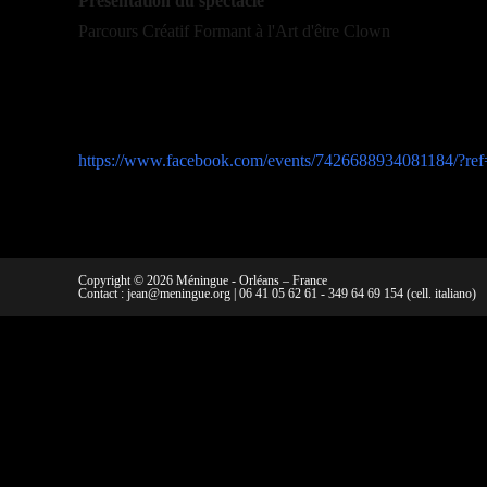
Présentation du spectacle
Parcours Créatif Formant à l'Art d'être Clown
https://www.facebook.com/events/7426688934081184/?re
Copyright © 2026 Méningue - Orléans – France
Contact :
jean@meningue.org
|
06 41 05 62 61
-
349 64 69 154
(cell. italiano)