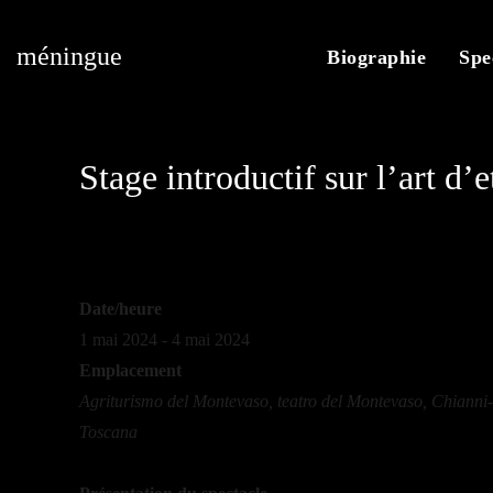
méningue
Biographie
Spe
Stage introductif sur l’art d’
Date/heure
1 mai 2024 - 4 mai 2024
Emplacement
Agriturismo del Montevaso, teatro del Montevaso, Chianni-
Toscana