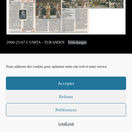
2006-25-07 L’UNITA – TURANDOT
Télécharger
Nous utilisons des cookies pour optimiser notre site web et notre service.
Crédits
Mentions légales
Politique de cookies (EU)
Liens
Legal
Accepter
Copyright © 2026 Méningue - Orléans – France
Contact :
jean@meningue.org
|
06 41 05 62 61
-
349 64 69 154
(cell. italiano)
Refuser
Préférences
Legal
Legal