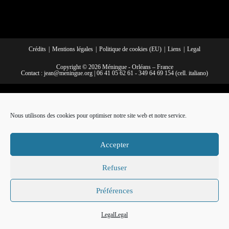
Crédits
Mentions légales
Politique de cookies (EU)
Liens
Legal
Copyright © 2026 Méningue - Orléans – France
Contact :
jean@meningue.org
|
06 41 05 62 61
-
349 64 69 154
(cell. italiano)
Nous utilisons des cookies pour optimiser notre site web et notre service.
Accepter
Refuser
Préférences
Legal
Legal