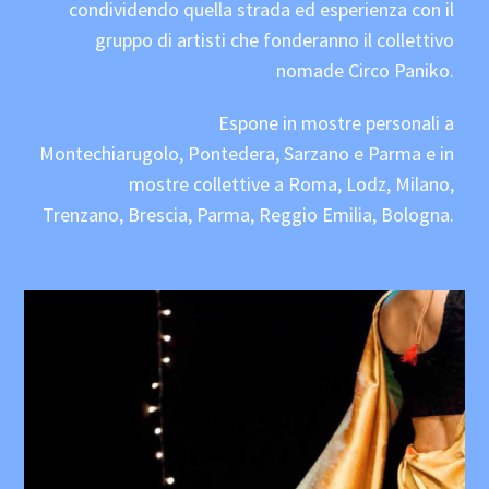
condividendo quella strada ed esperienza con il
gruppo di artisti che fonderanno il collettivo
nomade Circo Paniko.
Espone in mostre personali a
Montechiarugolo, Pontedera, Sarzano e Parma e in
mostre collettive a Roma, Lodz, Milano,
Trenzano, Brescia, Parma, Reggio Emilia, Bologna.