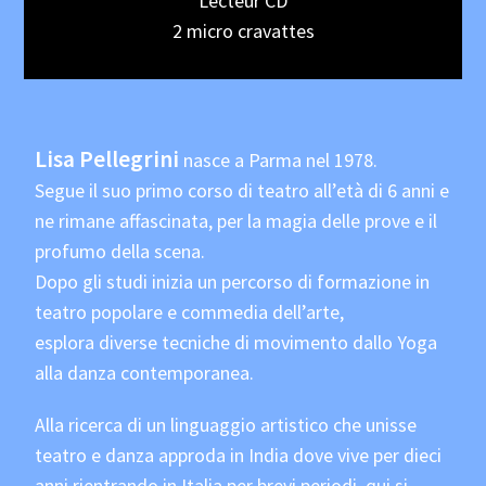
Lecteur CD
2 micro cravattes
Lisa Pellegrini
nasce a Parma nel 1978.
Segue il suo primo corso di teatro all’età di 6 anni e
ne rimane affascinata, per la magia delle prove e il
profumo della scena.
Dopo gli studi inizia un percorso di formazione in
teatro popolare e commedia dell’arte,
esplora diverse tecniche di movimento dallo Yoga
alla danza contemporanea.
Alla ricerca di un linguaggio artistico che unisse
teatro e danza approda in India dove vive per dieci
anni rientrando in Italia per brevi periodi, qui si