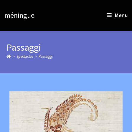
méningue
Menu
Passaggi
>
Spectacles
>
Passaggi