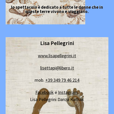
lo spettacolo è dedicato a tutte le donne che in
queste terre vivono e viaggiano.
Lisa Pellegrini
www.lisapellegrini.it
lisettapi@libero.it
mob.
+39 349 79 46 214
Facebook
e
Instagram
:
Lisa Pellegrini Danza Kathak