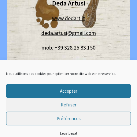
Deda Artusi
www.dedart.it
deda.artusi@gmail.com
mob.
+39 328 25 83 150
Facebook
e
Instagram
:
Deda Artusi
Nous utilisons des cookies pour optimiser notre site web et notre service.
Accepter
Refuser
Préférences
Crédits
Mentions légales
Politique de cookies (EU)
Liens
Legal
Copyright © 2026 Méningue - Orléans – France
Legal
Legal
Contact :
jean@meningue.org
|
06 41 05 62 61
-
349 64 69 154
(cell. italiano)