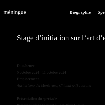
méningue
Biographie
Spe
Stage d’initiation sur l’art d
Date/heure
6 octobre 2024 - 11 octobre 2024
Emplacement
Agriturismo del Montevaso, Chianni (PI) Toscana
Présentation du spectacle