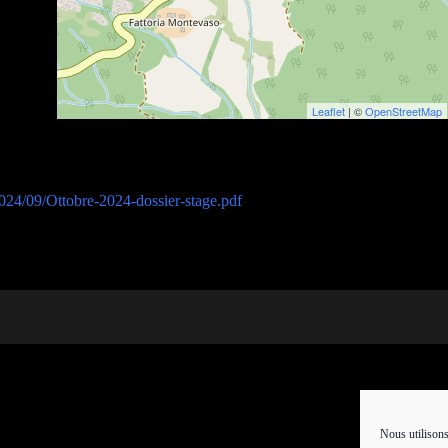
Leaflet
| ©
OpenStreetMap
24/09/Ottobre-2024-dossier-stage.pdf
Nous utilisons