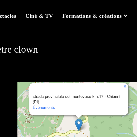
ctacles
Ciné & TV
Formations & créations
’etre clown
×
strada provinciale del montevaso km.17 - Chianni
(PI)
Évènements