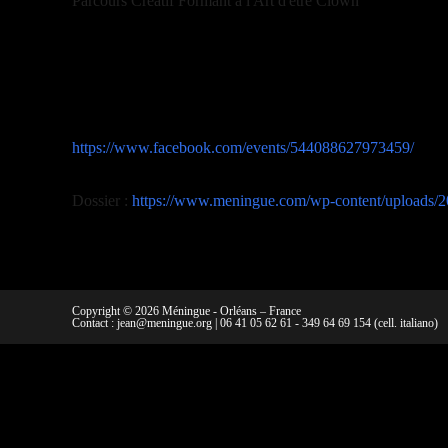
Parcours Créatif Formant à l'Art d'être Clown
https://www.facebook.com/events/544088627973459/
Dossier :
https://www.meningue.com/wp-content/uploads/20
Copyright © 2026 Méningue - Orléans – France
Contact :
jean@meningue.org
|
06 41 05 62 61
-
349 64 69 154
(cell. italiano)