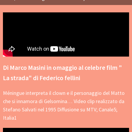
Di Marco Masini in omaggio al celebre film "
La strada" di Federico fellini
Méningue interpreta il clown e il personaggio del Matto
che si innamora di Gelsomina… Video clip realizzato da
Stefano Salvati nel 1995 Diffusione su MTV; Canale5;
Italia1