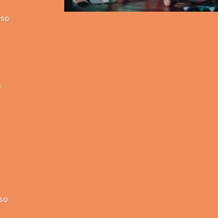
aso
o
aso