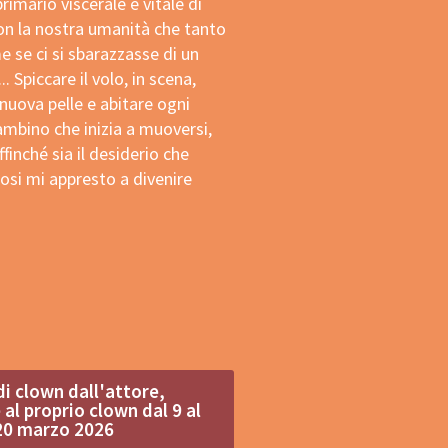
imario viscerale e vitale di
con la nostra umanità che tanto
 se ci si sbarazzasse di un
. Spiccare il volo, in scena,
nuova pelle e abitare ogni
ambino che inizia a muoversi,
ffinché sia il desiderio che
osi mi appresto a divenire
di clown dall'attore,
 al proprio clown dal 9 al
20 marzo 2026