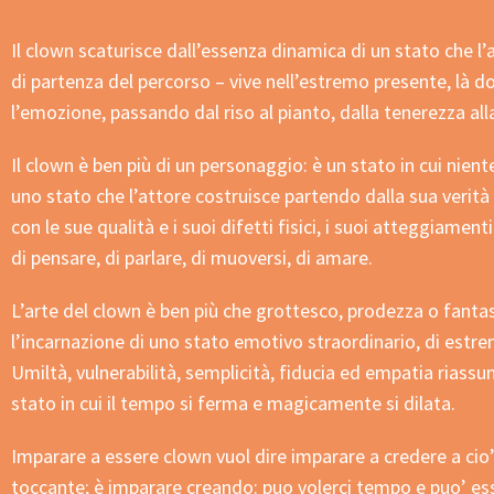
Il clown scaturisce dall’essenza dinamica di un stato che l’
di partenza del percorso – vive nell’estremo presente, là d
l’emozione, passando dal riso al pianto, dalla tenerezza all
Il clown è ben più di un personaggio: è un stato in cui nient
uno stato che l’attore costruisce partendo dalla sua verità
con le sue qualità e i suoi difetti fisici, i suoi atteggiament
di pensare, di parlare, di muoversi, di amare.
L’arte del clown è ben più che grottesco, prodezza o fantas
l’incarnazione di uno stato emotivo straordinario, di estre
Umiltà, vulnerabilità, semplicità, fiducia ed empatia rias
stato in cui il tempo si ferma e magicamente si dilata.
Imparare a essere clown vuol dire imparare a credere a cio’
toccante; è imparare creando: puo volerci tempo e puo’ ess