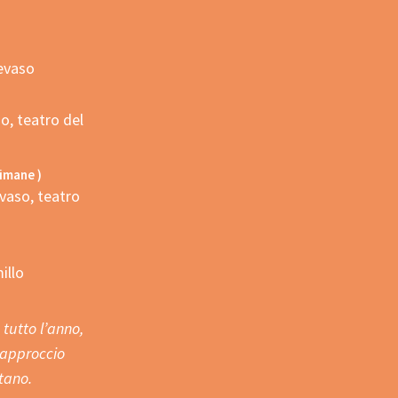
evaso
o, teatro del
timane )
vaso, teatro
illo
tutto l’anno,
 approccio
tano.