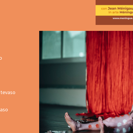
o
ntevaso
vaso