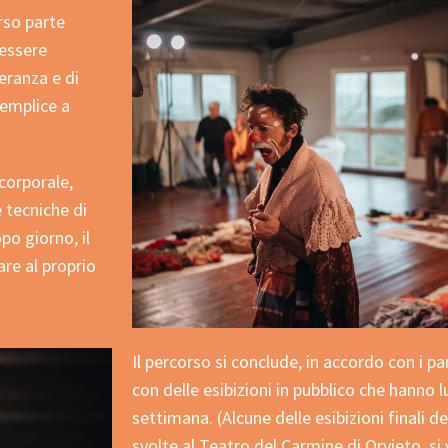
rso parte
 essere
eranza e di
semplice a
corporale,
 tecniche di
po giorno, il
are al proprio
Il percorso si conclude, in accordo con i p
con delle esibizioni in pubblico che hanno 
settimana. (Alcune delle esibizioni finali d
svolte al Teatro del Carmine di Orvieto, s