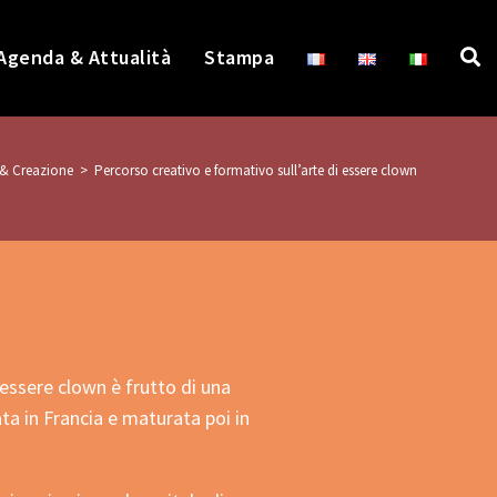
Agenda & Attualità
Stampa
& Creazione
>
Percorso creativo e formativo sull’arte di essere clown
 essere clown è frutto di una
iata in Francia e maturata poi in