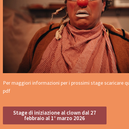
Per maggiori informazioni per i prossimi stage
scaricare q
pdf
Stage di iniziazione al clown dal 27
febbraio al 1° marzo 2026