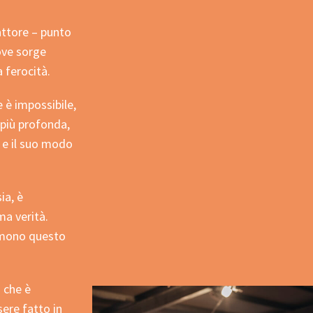
attore – punto
ove sorge
a ferocità.
e è impossibile,
 più profonda,
i e il suo modo
ia, è
ma verità.
sumono questo
 che è
ere fatto in