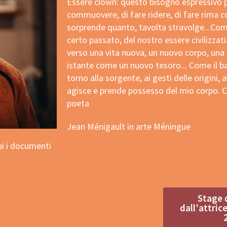
Essere clown: questo bisogno espressivo pr
commuovere, di fare ridere, di fare rima 
sorprende quanto, tavolta stravolge...Come
certo passato, del nostro essere civilizzati..
verso una vita nuova, un nuovo corpo, una 
istante come un nuovo tesoro... Come il b
torno alla sorgente, ai gesti delle origini, a
agisce e prende possesso del mio corpo. C
poeta
Jean Ménigault in arte Méningue
ui i documenti
Stage 
dall'attrice