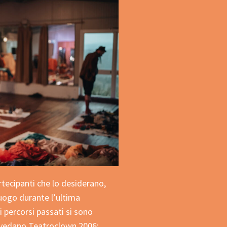
artecipanti che lo desiderano,
luogo durante l’ultima
ei percorsi passati si sono
i vedano Teatroclown 2006;