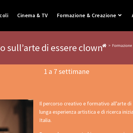
coli
Cinema & TV
Formazione & Creazione
o sull’arte di essere clown
>
Formazione 
1 a 7 settimane
Il percorso creativo e formativo all’arte di
lunga esperienza artistica e di ricerca iniz
Italia.