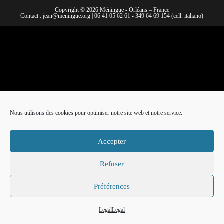
Copyright © 2026 Méningue - Orléans – France
Contact :
jean@meningue.org
|
06 41 05 62 61
-
349 64 69 154
(cell. italiano)
Nous utilisons des cookies pour optimiser notre site web et notre service.
Accepter
Refuser
Préférences
Legal
Legal