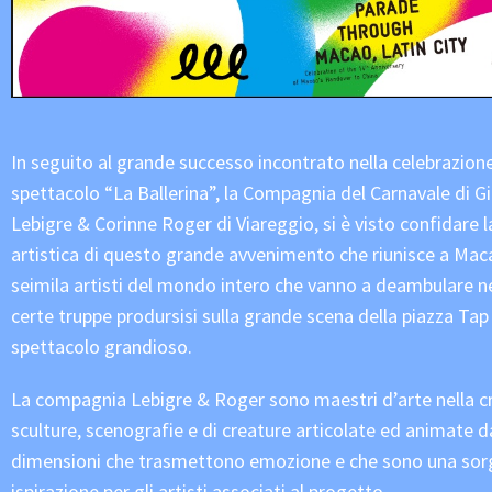
In seguito al grande successo incontrato nella celebrazion
spettacolo “La Ballerina”, la Compagnia del Carnavale di Gi
Lebigre & Corinne Roger di Viareggio, si è visto confidare l
artistica di questo grande avvenimento che riunisce a Maca
seimila artisti del mondo intero che vanno a deambulare nel
certe truppe prodursisi sulla grande scena della piazza Tap
spettacolo grandioso.
La compagnia Lebigre & Roger sono maestri d’arte nella c
sculture, scenografie e di creature articolate ed animate d
dimensioni che trasmettono emozione e che sono una sor
ispirazione per gli artisti associati al progetto.