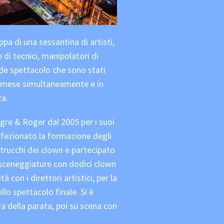
pa di una sessantina di artisti,
e di tecnici, manipolatori di
nde spettacolo che sono stati
ghi mese simultaneamente e in
za.
re & Roger dal 2005 per i suoi
fezionato la formazione degli
 trucchi dei clown e partecipato
ti sceneggiature con dodici clown
à con i direttori artistici, per la
llo spettacolo finale. Si è
ra della parata, poi su scena con