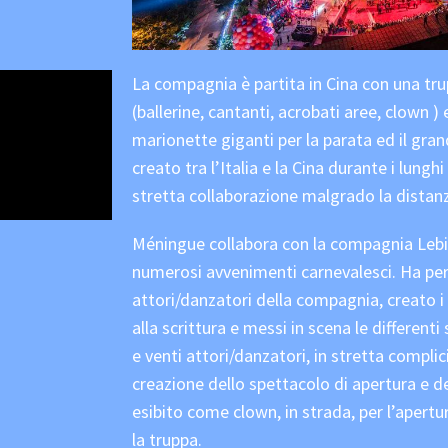
La compagnia è partita in Cina con una trup
(ballerine, cantanti, acrobati aree, clown ) 
marionette giganti per la parata ed il gra
creato tra l’Italia e la Cina durante i lun
stretta collaborazione malgrado la distan
Méningue collabora con la compagnia Lebig
numerosi avvenimenti carnevalesci. Ha per
attori/danzatori della compagnia, creato i
alla scrittura e messi in scena le differen
e venti attori/danzatori, in stretta complicit
creazione dello spettacolo di apertura e de
esibito come clown, in strada, per l’apertu
la truppa.