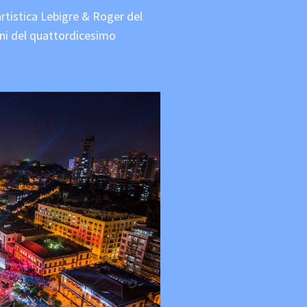
rtistica Lebigre & Roger del
ni del quattordicesimo