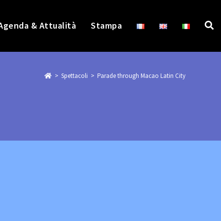
Agenda & Attualità
Stampa
>
>
Parade through Macao Latin City