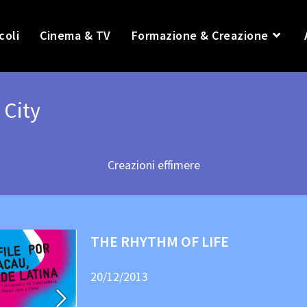
coli
Cinema & TV
Formazione & Creazione
 City
Creazioni effimere
THE RHYTHM OF LIFE
20/12/2013