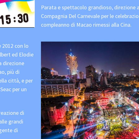
Parata e spettacolo grandioso, direzione a
Compagnia Del Carnevale per le celebrazio
compleanno di Macao rimessi alla Cina.
e 2012 con lo
lbert ed Elodie
a direzione
o, più di
la città, e per
 Seac per un
reazione di
alle grandi
gente di