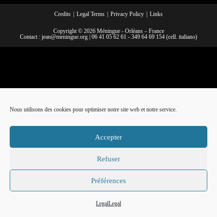
Credits
Legal Terms
Privacy Policy
Links
Copyright © 2026 Méningue - Orléans – France
Contact :
jean@meningue.org
|
06 41 05 62 61
-
349 64 69 154
(cell. italiano)
Nous utilisons des cookies pour optimiser notre site web et notre service.
Accepter
Refuser
Préférences
Legal
Legal